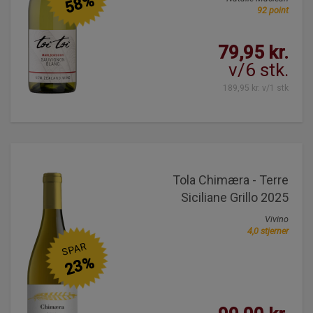
58%
92 point
79,95 kr.
v/6 stk.
189,95 kr. v/1 stk
Tola Chimæra - Terre
Siciliane Grillo 2025
Vivino
4,0 stjerner
SPAR
23%