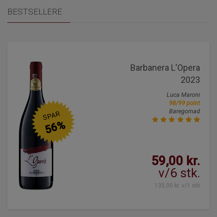
BESTSELLERE
Barbanera L'Opera
2023
Luca Maroni
98/99 point
Baregomad
SPAR
56%
59,00 kr.
v/6 stk.
135,00 kr. v/1 stk