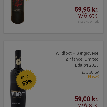
59,95 kr.
v/6 stk.
134,95 kr. v/1 stk
Wildfoot – Sangiovese
Zinfandel Limited
Edition 2023
Luca Maroni
SPAR
98 point
53%
59,00 kr.
v/6 stk.