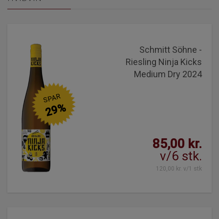
Schmitt Söhne -
Riesling Ninja Kicks
Medium Dry 2024
SPAR
29%
85,00 kr.
v/6 stk.
120,00 kr. v/1 stk