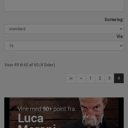
Sortering:
Vis:
Viser 49 til 60 af 60 (4 Sider)
|<
<
1
2
3
4