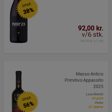
SPAR
38%
92,00 kr.
v/6 stk.
149,00 kr. v/1 stk
Masso Antico
Primitivo Appassito
2025
Luca Maroni
SPAR
99 point
56%
Vivino
4,1 stjerner