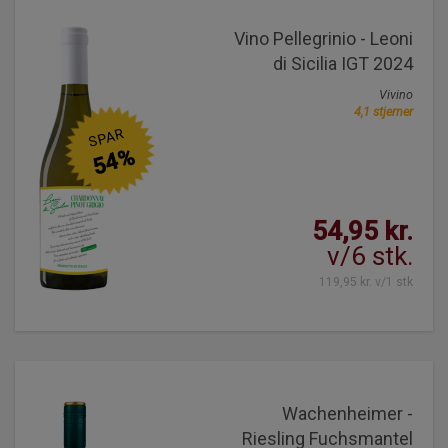
Vino Pellegrinio - Leoni
di Sicilia IGT 2024
Vivino
4,1 stjerner
SPAR
54%
54,95 kr.
v/6 stk.
119,95 kr. v/1 stk
Wachenheimer -
Riesling Fuchsmantel