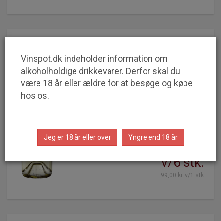
Vigneti del Vulture -
Vinspot.dk indeholder information om
Pipoli Bianco
alkoholholdige drikkevarer. Derfor skal du
Basilicato IGP2025
være 18 år eller ældre for at besøge og købe
hos os.
Berliner Wein Trophy
SPAR
Guldmedalje
34%
Concours Mondial de
Bruxelles
Guldmedalje
Jeg er 18 år eller over
Yngre end 18 år
64,95 kr.
v/6 stk.
99,00 kr. v/1 stk