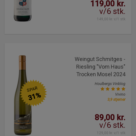
119,00 kr.
v/6 stk.
149,00 kr. v/1 stk
Weingut Schmitges -
Riesling "Vom Haus"
Trocken Mosel 2024
Houlbergs Vinblog
SPAR
31%
Vivino
3,9 stjerner
89,00 kr.
v/6 stk.
129,00 kr. v/1 stk