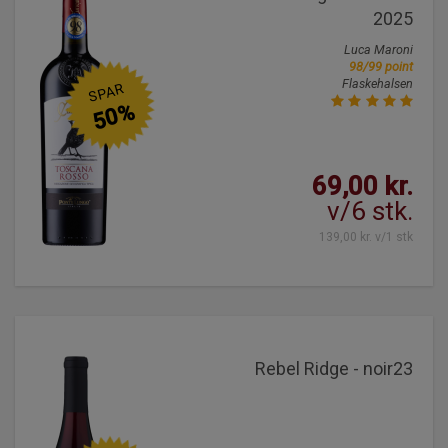
2025
Luca Maroni
98/99 point
Flaskehalsen
SPAR
50%
69,00 kr.
v/6 stk.
139,00 kr. v/1 stk
Rebel Ridge - noir23