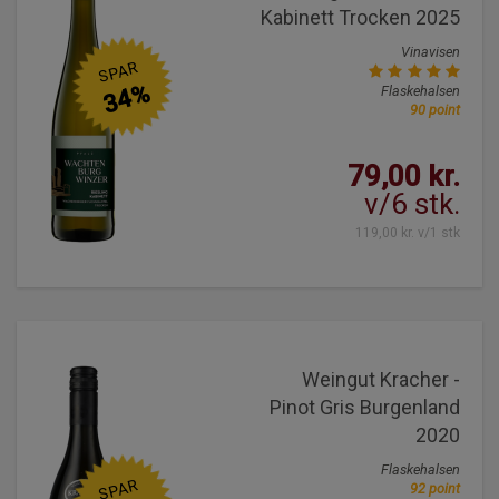
Kabinett Trocken 2025
Vinavisen
SPAR
34%
Flaskehalsen
90 point
79,00 kr.
v/6 stk.
119,00 kr. v/1 stk
Weingut Kracher -
Pinot Gris Burgenland
2020
Flaskehalsen
SPAR
92 point