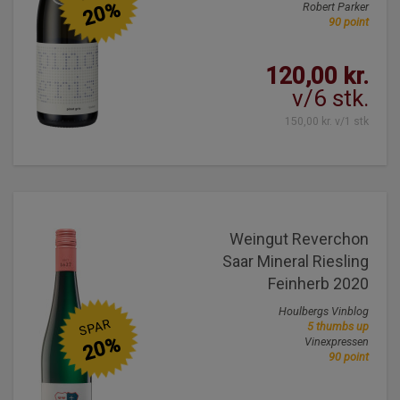
20%
Robert Parker
90 point
120,00 kr.
v/6 stk.
150,00 kr. v/1 stk
Weingut Reverchon
Saar Mineral Riesling
Feinherb 2020
Houlbergs Vinblog
SPAR
5 thumbs up
20%
Vinexpressen
90 point