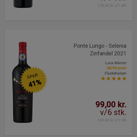
125,00 kr. v/1 stk
Ponte Lungo - Selenia
Zinfandel 2021
Luca Maroni
98/99 point
Flaskehalsen
SPAR
41%
99,00 kr.
v/6 stk.
169,00 kr. v/1 stk