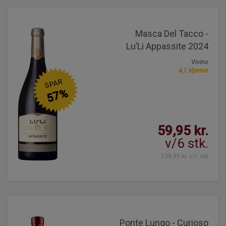
Masca Del Tacco -
Lu’Li Appassite 2024
Vivino
4,1 stjerner
SPAR
57%
59,95 kr.
v/6 stk.
139,95 kr. v/1 stk
Ponte Lungo - Curioso