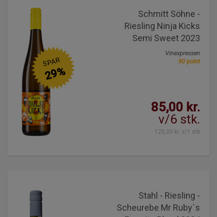
Schmitt Söhne -
Riesling Ninja Kicks
Semi Sweet 2023
Vinexpressen
SPAR
90 point
29%
85,00 kr.
v/6 stk.
120,00 kr. v/1 stk
Stahl - Riesling -
Scheurebe Mr Ruby´s