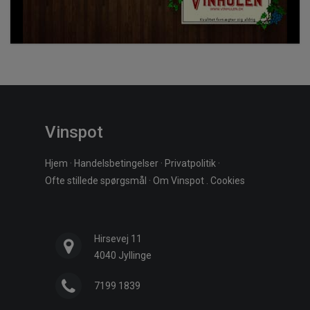
Vinspot
Hjem
·
Handelsbetingelser
·
Privatpolitik
·
Ofte stillede spørgsmål
·
Om Vinspot
.
Cookies
Hirsevej 11
4040 Jyllinge
7199 1839