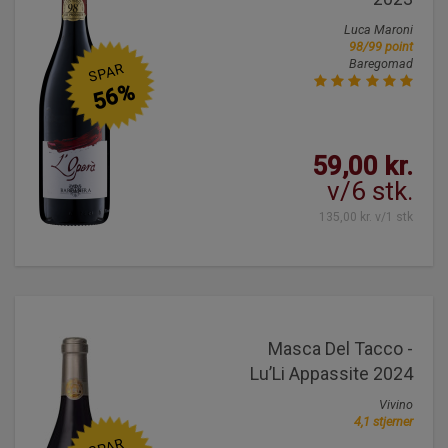
Luca Maroni
98/99 point
Baregomad
SPAR
56%
59,00 kr.
v/6 stk.
135,00 kr. v/1 stk
Masca Del Tacco -
Lu’Li Appassite 2024
Vivino
4,1 stjerner
SPAR