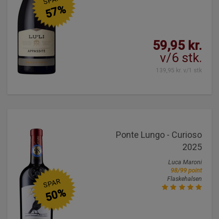
57%
59,95 kr.
v/6 stk.
139,95 kr. v/1 stk
Ponte Lungo - Curioso
2025
Luca Maroni
98/99 point
Flaskehalsen
SPAR
50%