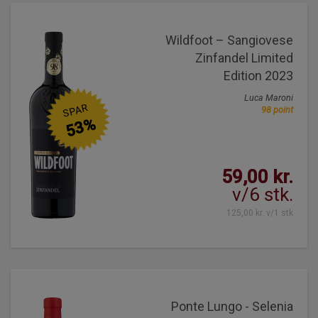
Wildfoot – Sangiovese
Zinfandel Limited
Edition 2023
Luca Maroni
SPAR
98 point
53%
59,00 kr.
v/6 stk.
125,00 kr. v/1 stk
Ponte Lungo - Selenia