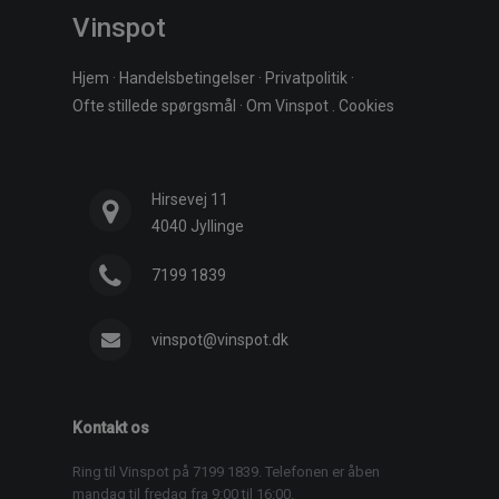
Vinspot
Hjem
·
Handelsbetingelser
·
Privatpolitik
·
Ofte stillede spørgsmål
·
Om Vinspot
.
Cookies
Hirsevej 11
4040 Jyllinge
7199 1839
vinspot@vinspot.dk
Kontakt os
Ring til Vinspot på 7199 1839. Telefonen er åben
mandag til fredag fra 9:00 til 16:00.