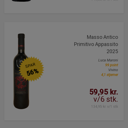
Masso Antico
Primitivo Appassito
2025
Luca Maroni
SPAR
99 point
56%
Vivino
4,1 stjerner
59,95 kr.
v/6 stk.
134,95 kr. v/1 stk