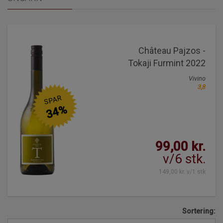
Château Pajzos -
Tokaji Furmint 2022
Vivino
3,8
SPAR
34%
99,00 kr.
v/6 stk.
149,00 kr. v/1 stk
Sortering: