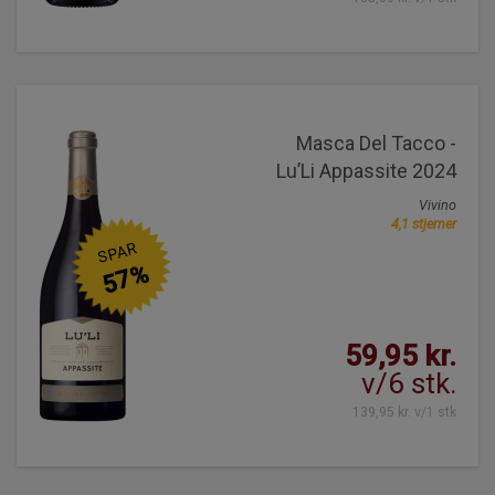
Masca Del Tacco -
Lu’Li Appassite 2024
Vivino
4,1 stjerner
SPAR
57%
59,95 kr.
v/6 stk.
139,95 kr. v/1 stk