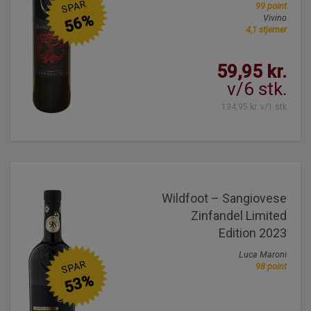
SPAR
99 point
56%
Vivino
4,1 stjerner
59,95 kr.
v/6 stk.
134,95 kr. v/1 stk
Wildfoot – Sangiovese
Zinfandel Limited
Edition 2023
Luca Maroni
SPAR
98 point
53%