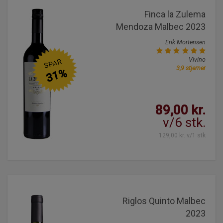
Finca la Zulema
Mendoza Malbec 2023
Erik Mortensen
Vivino
SPAR
3,9 stjerner
31%
89,00 kr.
v/6 stk.
129,00 kr. v/1 stk
Riglos Quinto Malbec
2023