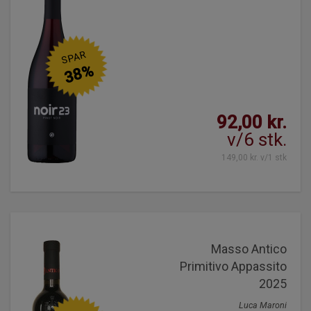
SPAR
38%
92,00 kr.
v/6 stk.
149,00 kr. v/1 stk
Masso Antico
Primitivo Appassito
2025
Luca Maroni