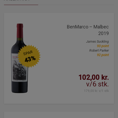
BenMarco – Malbec
2019
James Suckling
93 point
Robert Parker
SPAR
92 point
43%
102,00 kr.
v/6 stk.
179,00 kr. v/1 stk