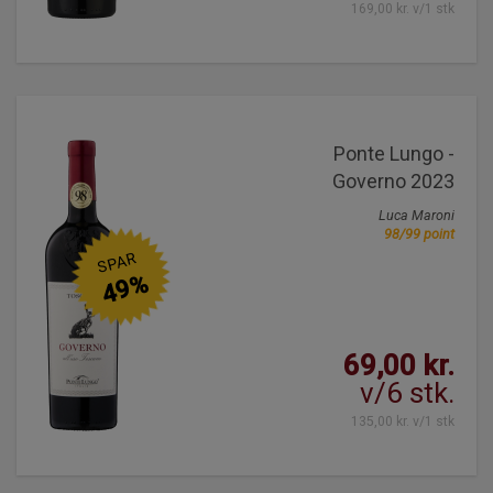
169,00 kr. v/1 stk
Ponte Lungo -
Governo 2023
Luca Maroni
98/99 point
SPAR
49%
69,00 kr.
v/6 stk.
135,00 kr. v/1 stk