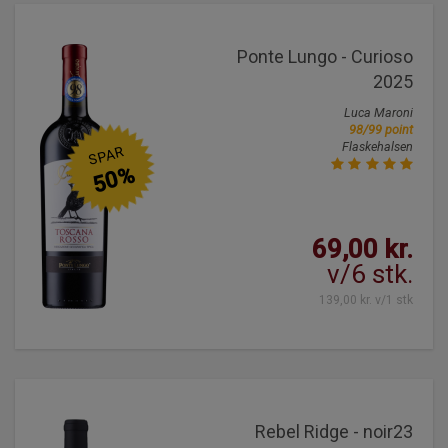
Ponte Lungo - Curioso
2025
Luca Maroni
98/99 point
Flaskehalsen
SPAR
50%
69,00 kr.
v/6 stk.
139,00 kr. v/1 stk
Rebel Ridge - noir23