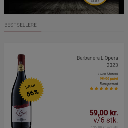
BESTSELLERE
Barbanera L'Opera
2023
Luca Maroni
98/99 point
Baregomad
SPAR
56%
59,00 kr.
v/6 stk.
135,00 kr. v/1 stk