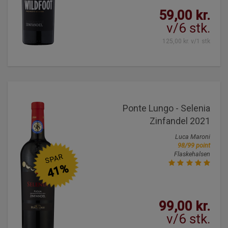
59,00 kr.
v/6 stk.
125,00 kr. v/1 stk
Ponte Lungo - Selenia
Zinfandel 2021
Luca Maroni
98/99 point
Flaskehalsen
SPAR
41%
99,00 kr.
v/6 stk.