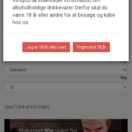
29%
Vinspot.dk indeholder information om
alkoholholdige drikkevarer. Derfor skal du
være 18 år eller ældre for at besøge og købe
99,00 kr.
hos os.
v/6 stk.
139,00 kr. v/1 stk
Jeg er 18 år eller over
Yngre end 18 år
Sortering:
Vis:
Viser 1 til 4 af 4 (1 Sider)