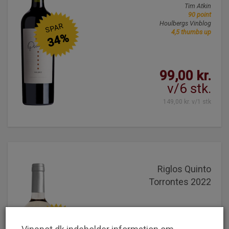
Tim Atkin
90 point
Houlbergs Vinblog
SPAR
4,5 thumbs up
34%
99,00 kr.
v/6 stk.
149,00 kr. v/1 stk
Riglos Quinto
Torrontes 2022
SPAR