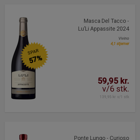
Masca Del Tacco -
Lu’Li Appassite 2024
Vivino
4,1 stjerner
SPAR
57%
59,95 kr.
v/6 stk.
139,95 kr. v/1 stk
Ponte Lungo - Curioso