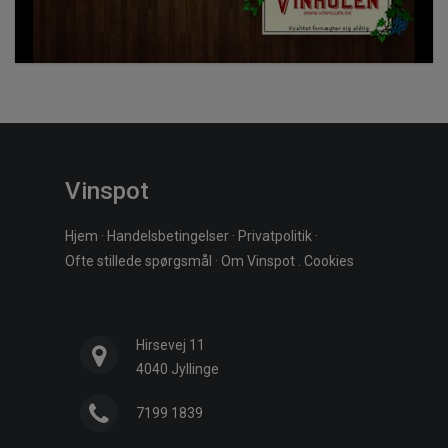
Vinspot
Hjem
·
Handelsbetingelser
·
Privatpolitik
·
Ofte stillede spørgsmål
·
Om Vinspot
.
Cookies
Hirsevej 11
4040 Jyllinge
7199 1839