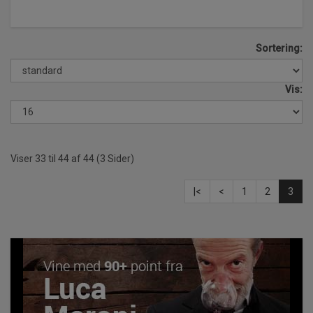
Sortering:
Vis:
Viser 33 til 44 af 44 (3 Sider)
|<
<
1
2
3