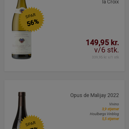
la Croix
SPAR
56%
149,95 kr.
v/6 stk.
339,95 kr. v/1 stk
Opus de Malijay 2022
Vivino
3,9 stjerner
Houlbergs Vinblog
5,5 stjerner
SPAR