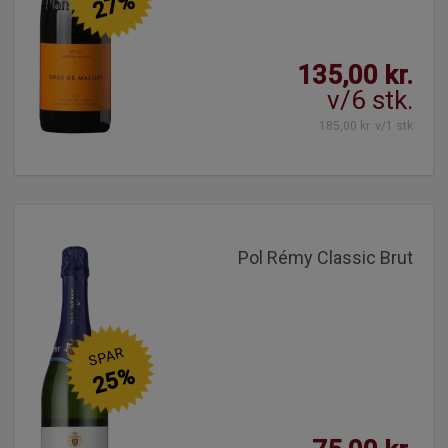
27%
135,00 kr.
v/6 stk.
185,00 kr. v/1 stk
Pol Rémy Classic Brut
SPAR
25%