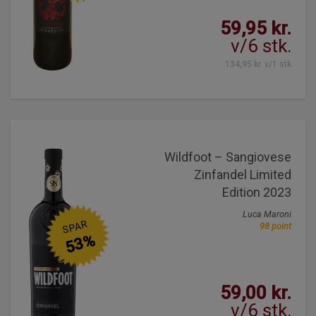
59,95 kr.
v/6 stk.
134,95 kr. v/1 stk
Wildfoot – Sangiovese
Zinfandel Limited
Edition 2023
Luca Maroni
SPAR
98 point
53%
59,00 kr.
v/6 stk.