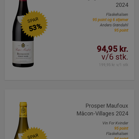
2024
Flaskehalsen
SPAR
95 point og 6 stjerner
53%
Anders Grøndahl
95 point
94,95 kr.
v/6 stk.
199,95 kr. v/1 stk
Prosper Maufoux
Mâcon-Villages 2024
Vin For Kvinder
95 point
Flaskehalsen
SPAR
94 point