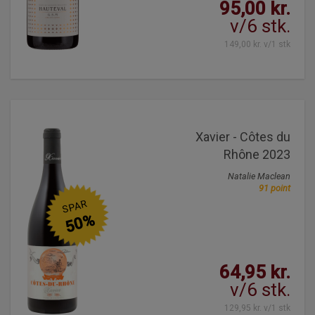
95,00 kr.
v/6 stk.
149,00 kr. v/1 stk
Xavier - Côtes du
Rhône 2023
Natalie Maclean
91 point
SPAR
50%
64,95 kr.
v/6 stk.
129,95 kr. v/1 stk