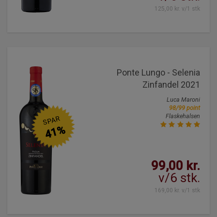
125,00 kr. v/1 stk
Ponte Lungo - Selenia
Zinfandel 2021
Luca Maroni
98/99 point
Flaskehalsen
SPAR
41%
99,00 kr.
v/6 stk.
169,00 kr. v/1 stk