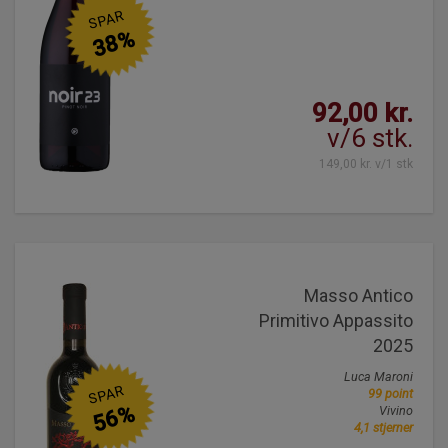
SPAR
38%
92,00 kr.
v/6 stk.
149,00 kr. v/1 stk
Masso Antico
Primitivo Appassito
2025
Luca Maroni
SPAR
99 point
56%
Vivino
4,1 stjerner