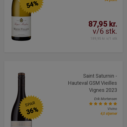
54%
87,95 kr.
v/6 stk.
189,95 kr. v/1 stk
Saint Saturnin -
Hauteval GSM Vieilles
Vignes 2023
Erik Mortensen
SPAR
36%
Vivino
4,0 stjerner