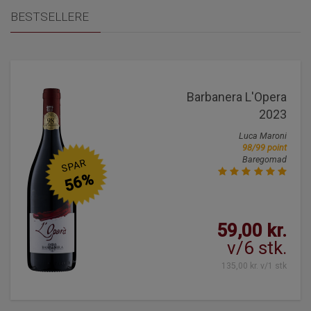
BESTSELLERE
Barbanera L'Opera
2023
Luca Maroni
98/99 point
Baregomad
SPAR
56%
59,00 kr.
v/6 stk.
135,00 kr. v/1 stk