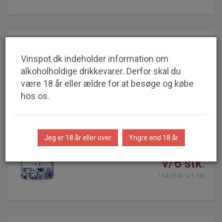
Pol Remy Ice Blanc
Vinspot.dk indeholder information om
alkoholholdige drikkevarer. Derfor skal du
være 18 år eller ældre for at besøge og købe
hos os.
SPAR
26%
Jeg er 18 år eller over
Yngre end 18 år
99,95 kr.
v/6 stk.
134,95 kr. v/1 stk