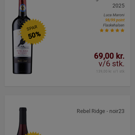
2025
Luca Maroni
98/99 point
Flaskehalsen
SPAR
50%
69,00 kr.
v/6 stk.
139,00 kr. v/1 stk
Rebel Ridge - noir23