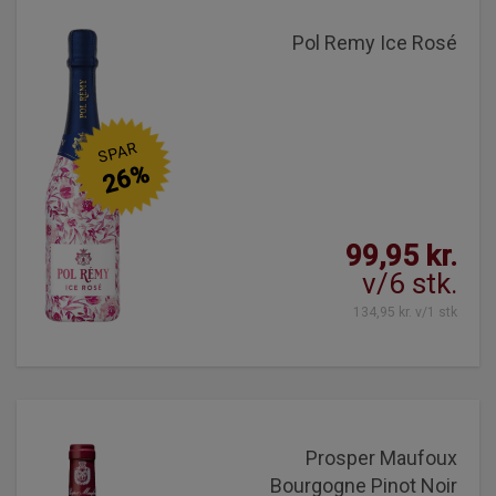
Pol Remy Ice Rosé
SPAR
26%
99,95 kr.
v/6 stk.
134,95 kr. v/1 stk
Prosper Maufoux
Bourgogne Pinot Noir