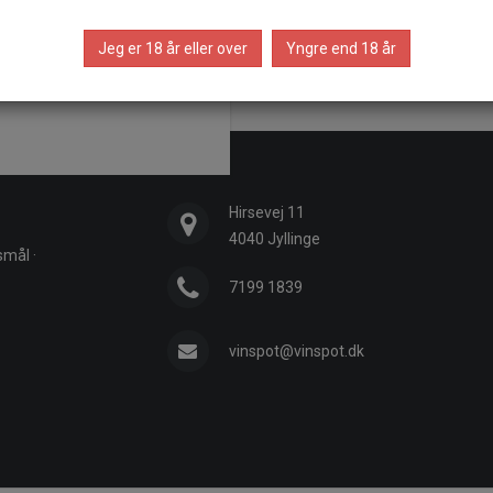
inmarker med yderst gamle
ager er Frank Gonzalez - en
Jeg er 18 år eller over
Yngre end 18 år
af de mest voldsome vine der
Hirsevej 11
4040 Jyllinge
gsmål
·
7199 1839
vinspot@vinspot.dk