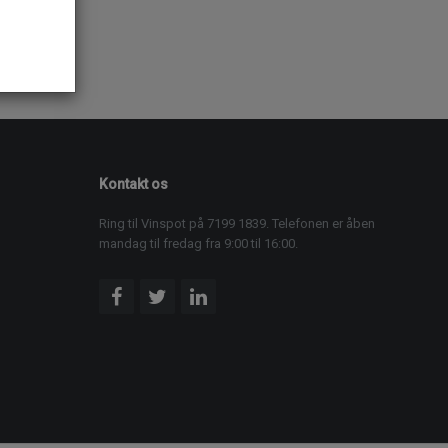
Kontakt os
Ring til Vinspot på 7199 1839. Telefonen er åben
mandag til fredag fra 9:00 til 16:00.