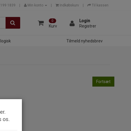
7199 1839
Min konto
Indkøbskurv
Til kassen
Login
0
Kurv
Registrer
logisk
Tilmeld nyhedsbrev
Fortsæt
er.
s os.