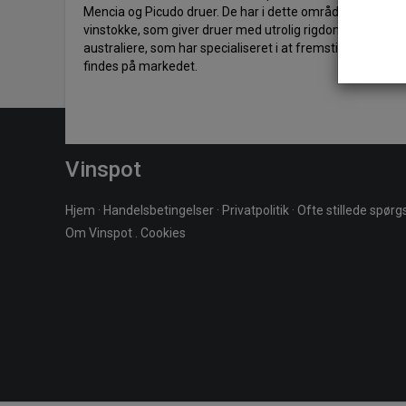
Mencia og Picudo druer. De har i dette område en del v
vinstokke, som giver druer med utrolig rigdom. Chefvinm
australiere, som har specialiseret i at fremstille nogle 
findes på markedet.
Vinspot
Hjem
·
Handelsbetingelser
·
Privatpolitik
·
Ofte stillede spør
Om Vinspot
.
Cookies