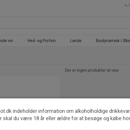
nde vin
Hed- og Portvin
Lande
Biodynamisk / Øko
Der er ingen produkter at vise.
ot.dk indeholder information om alkoholholdige drikkevar
n mindre vingård som ligger i
e primært Tempranillo vine,
r skal du være 18 år eller ældre for at besøge og købe ho
r også her den produceres med
dre mængder af vine på