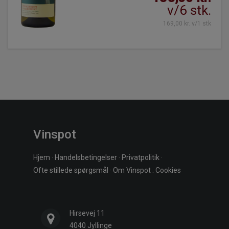
v/6 stk.
169,00 kr. v/1 stk
Vinspot
Hjem
·
Handelsbetingelser
·
Privatpolitik
·
Ofte stillede spørgsmål
·
Om Vinspot
.
Cookies
Hirsevej 11
4040 Jyllinge