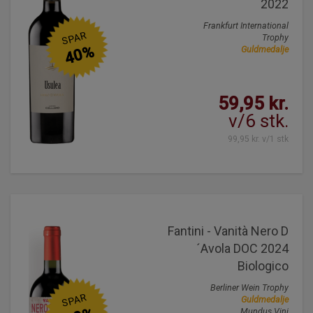
2022
Frankfurt International
SPAR
Trophy
40%
Guldmedalje
59,95 kr.
v/6 stk.
99,95 kr. v/1 stk
Fantini - Vanità Nero D
´Avola DOC 2024
Biologico
Berliner Wein Trophy
SPAR
Guldmedalje
Mundus Vini