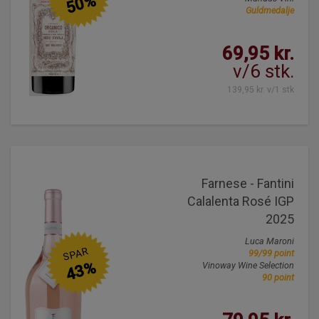
50%
Guldmedalje
69,95 kr.
v/6 stk.
139,95 kr. v/1 stk
Farnese - Fantini
Calalenta Rosé IGP
2025
Luca Maroni
SPAR
99/99 point
43%
Vinoway Wine Selection
90 point