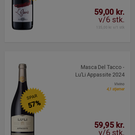
59,00 kr.
v/6 stk.
135,00 kr. v/1 stk
Masca Del Tacco -
Lu’Li Appassite 2024
Vivino
4,1 stjerner
SPAR
57%
59,95 kr.
v/6 stk.