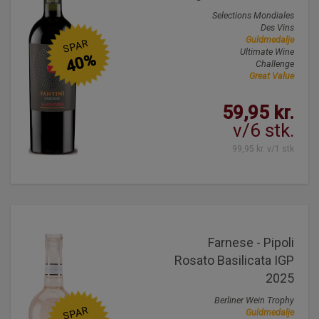
Selections Mondiales
Des Vins
Guldmedalje
SPAR
Ultimate Wine
40%
Challenge
Great Value
59,95 kr.
v/6 stk.
99,95 kr. v/1 stk
Farnese - Pipoli
Rosato Basilicata IGP
2025
Berliner Wein Trophy
SPAR
Guldmedalje