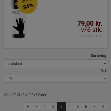
SPAR
34%
79,00 kr.
v/6 stk.
119,00 kr. v/1 stk
Sortering:
Vis:
Viser 33 til 48 af 93 (6 Sider)
|<
<
1
2
3
4
5
6
>
>|