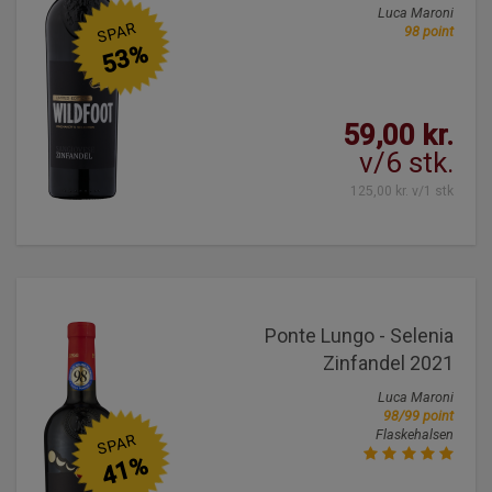
Luca Maroni
SPAR
98 point
53%
59,00 kr.
v/6 stk.
125,00 kr. v/1 stk
Ponte Lungo - Selenia
Zinfandel 2021
Luca Maroni
98/99 point
Flaskehalsen
SPAR
41%