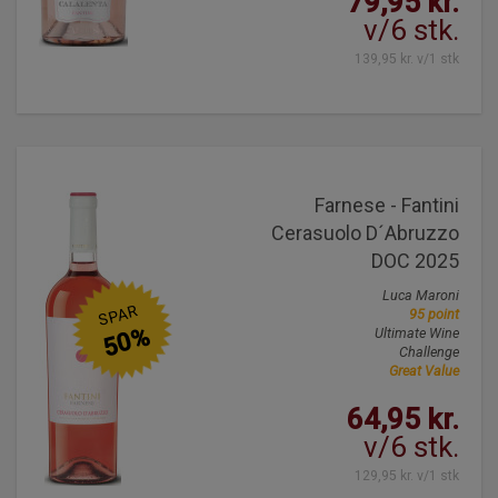
79,95 kr.
v/6 stk.
139,95 kr. v/1 stk
Farnese - Fantini
Cerasuolo D´Abruzzo
DOC 2025
Luca Maroni
SPAR
95 point
50%
Ultimate Wine
Challenge
Great Value
64,95 kr.
v/6 stk.
129,95 kr. v/1 stk