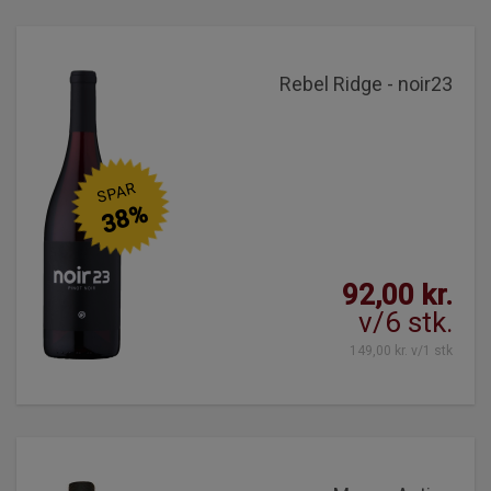
Rebel Ridge - noir23
SPAR
38%
92,00 kr.
v/6 stk.
149,00 kr. v/1 stk