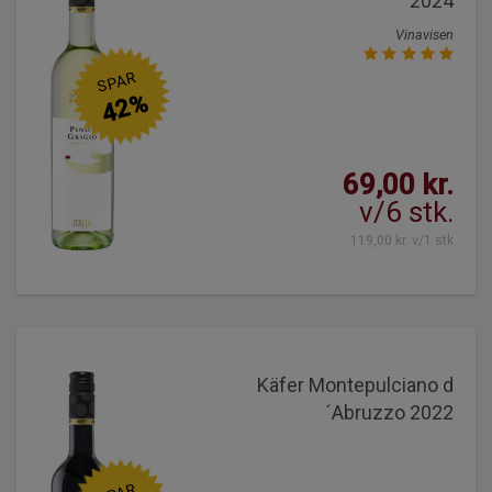
2024
Vinavisen
SPAR
42%
69,00 kr.
v/6 stk.
119,00 kr. v/1 stk
Käfer Montepulciano d
´Abruzzo 2022