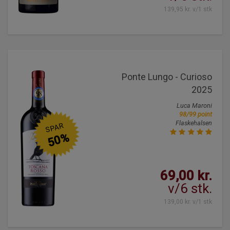
139,95 kr. v/1 stk
Ponte Lungo - Curioso
2025
Luca Maroni
98/99 point
Flaskehalsen
SPAR
50%
69,00 kr.
v/6 stk.
139,00 kr. v/1 stk