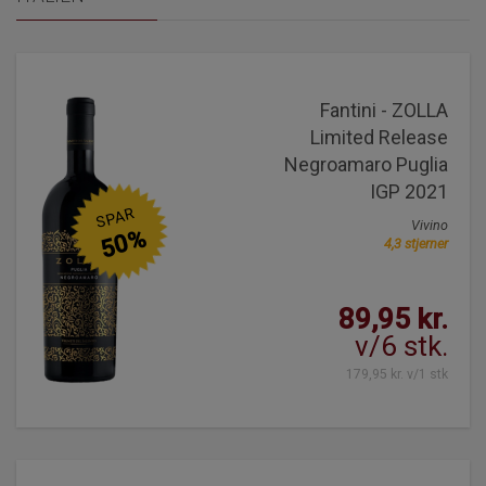
Fantini - ZOLLA
Limited Release
Negroamaro Puglia
IGP 2021
SPAR
Vivino
50%
4,3 stjerner
89,95 kr.
v/6 stk.
179,95 kr. v/1 stk