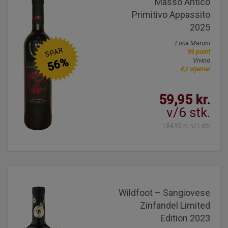
Masso Antico
Primitivo Appassito
2025
Luca Maroni
SPAR
99 point
56%
Vivino
4,1 stjerner
59,95 kr.
v/6 stk.
134,95 kr. v/1 stk
Wildfoot – Sangiovese
Zinfandel Limited
Edition 2023