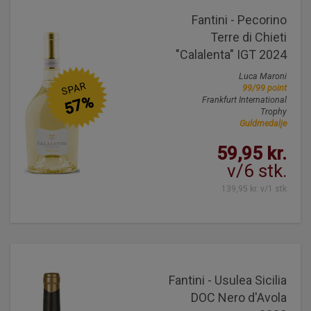
Fantini - Pecorino
Terre di Chieti
"Calalenta" IGT 2024
Luca Maroni
SPAR
99/99 point
57%
Frankfurt International
Trophy
Guldmedalje
59,95 kr.
v/6 stk.
139,95 kr. v/1 stk
Fantini - Usulea Sicilia
DOC Nero d'Avola