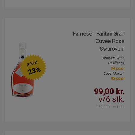
Farnese - Fantini Gran
Cuvée Rosé
Swarovski
Ultimate Wine
SPAR
Challenge
23%
94 point
Luca Maroni
93 point
99,00 kr.
v/6 stk.
129,00 kr. v/1 stk