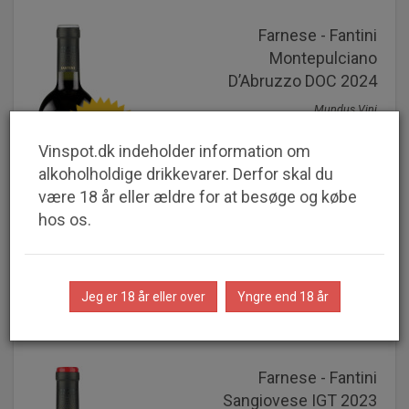
Farnese - Fantini
Montepulciano
D’Abruzzo DOC 2024
Mundus Vini
SPAR
Guldmedalje
40%
Berliner Wein Trophy
Vinspot.dk indeholder information om
Guldmedalje
alkoholholdige drikkevarer. Derfor skal du
være 18 år eller ældre for at besøge og købe
65,95 kr.
hos os.
v/6 stk.
109,95 kr. v/1 stk
Jeg er 18 år eller over
Yngre end 18 år
Farnese - Fantini
Sangiovese IGT 2023