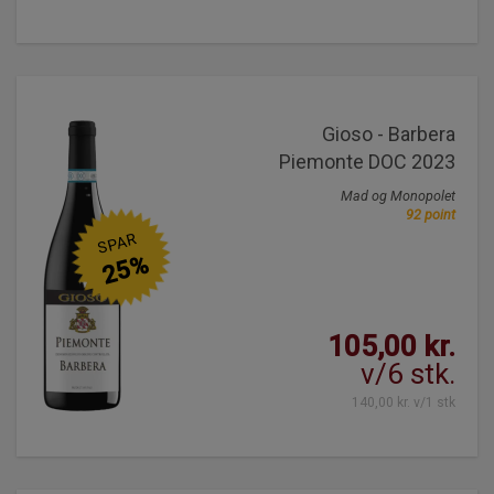
Gioso - Barbera
Piemonte DOC 2023
Mad og Monopolet
92 point
SPAR
25%
105,00 kr.
v/6 stk.
140,00 kr. v/1 stk