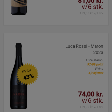
81,00 kr.
v/6 stk.
139,00 kr. v/1 stk
Luca Rossi - Maron
2023
Luca Maroni
97/99 point
Vivino
SPAR
4,0 stjerner
43%
74,00 kr.
v/6 stk.
129,00 kr. v/1 stk