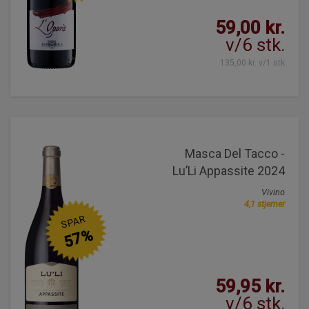
59,00 kr.
v/6 stk.
135,00 kr. v/1 stk
Masca Del Tacco -
Lu’Li Appassite 2024
Vivino
4,1 stjerner
SPAR
57%
59,95 kr.
v/6 stk.