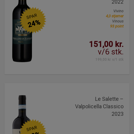
2022
Vivino
SPAR
4,0 stjerner
24%
Vinous
93 point
151,00 kr.
v/6 stk.
199,00 kr. v/1 stk
Le Salette –
Valpolicella Classico
2023
SPAR