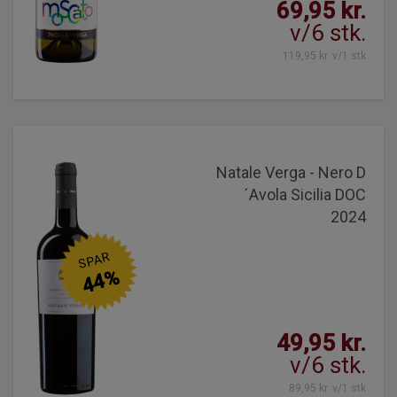
69,95 kr.
v/6 stk.
119,95 kr. v/1 stk
Natale Verga - Nero D
´Avola Sicilia DOC
2024
SPAR
44%
49,95 kr.
v/6 stk.
89,95 kr. v/1 stk