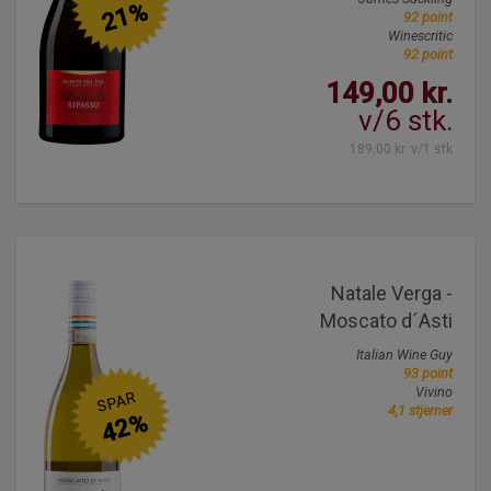
21%
92 point
Winescritic
92 point
149,00 kr.
v/6 stk.
189,00 kr. v/1 stk
Natale Verga -
Moscato d´Asti
Italian Wine Guy
93 point
Vivino
SPAR
4,1 stjerner
42%