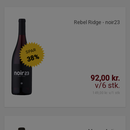
Rebel Ridge - noir23
SPAR
38%
92,00 kr.
v/6 stk.
149,00 kr. v/1 stk