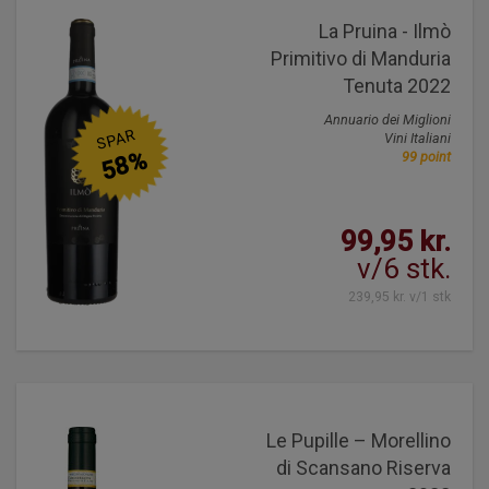
La Pruina - Ilmò
Primitivo di Manduria
Tenuta 2022
Annuario dei Miglioni
SPAR
Vini Italiani
58%
99 point
99,95 kr.
v/6 stk.
239,95 kr. v/1 stk
Le Pupille – Morellino
di Scansano Riserva