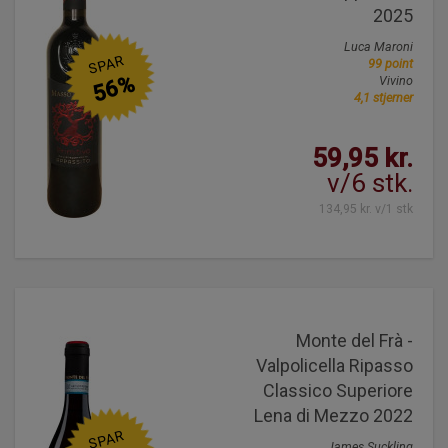
2025
Luca Maroni
SPAR
99 point
56%
Vivino
4,1 stjerner
59,95 kr.
v/6 stk.
134,95 kr. v/1 stk
Monte del Frà -
Valpolicella Ripasso
Classico Superiore
Lena di Mezzo 2022
SPAR
James Suckling