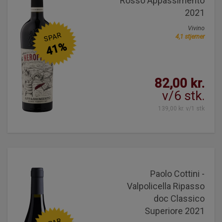
Rosso Appassimento
2021
Vivino
SPAR
4,1 stjerner
41%
82,00 kr.
v/6 stk.
139,00 kr. v/1 stk
Paolo Cottini -
Valpolicella Ripasso
doc Classico
Superiore 2021