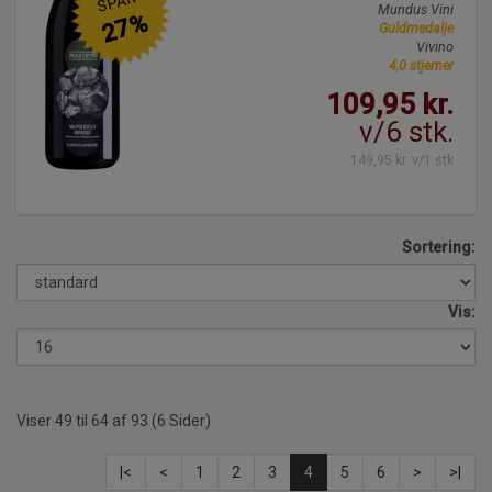
SPAR
Mundus Vini
27%
Guldmedalje
Vivino
4,0 stjerner
109,95 kr.
v/6 stk.
149,95 kr. v/1 stk
Sortering:
Vis:
Viser 49 til 64 af 93 (6 Sider)
|<
<
1
2
3
4
5
6
>
>|