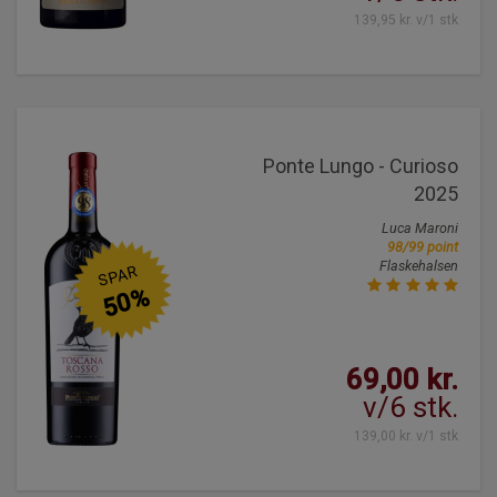
139,95 kr. v/1 stk
Ponte Lungo - Curioso
2025
Luca Maroni
98/99 point
Flaskehalsen
SPAR
50%
69,00 kr.
v/6 stk.
139,00 kr. v/1 stk