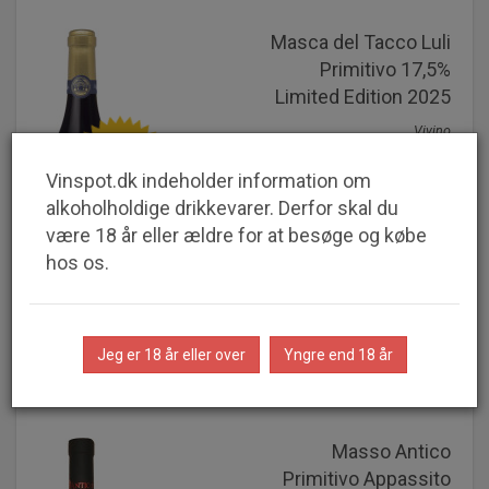
Masca del Tacco Luli
Primitivo 17,5%
Limited Edition 2025
Vivino
SPAR
4,2 stjerner
50%
Vinspot.dk indeholder information om
alkoholholdige drikkevarer. Derfor skal du
være 18 år eller ældre for at besøge og købe
89,95 kr.
hos os.
v/6 stk.
179,95 kr. v/1 stk
Jeg er 18 år eller over
Yngre end 18 år
Masso Antico
Primitivo Appassito