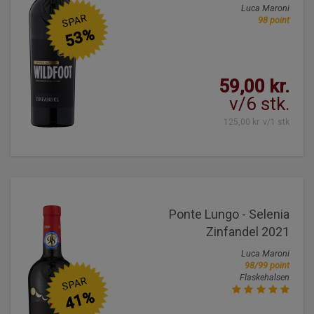
Luca Maroni
SPAR
98 point
53%
59,00 kr.
v/6 stk.
125,00 kr. v/1 stk
Ponte Lungo - Selenia
Zinfandel 2021
Luca Maroni
98/99 point
Flaskehalsen
SPAR
41%