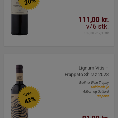
20%
111,00 kr.
v/6 stk.
139,00 kr. v/1 stk
Lignum Vitis –
Frappato Shiraz 2023
Berliner Wein Trophy
Guldmedalje
Gilbert og Gaillard
SPAR
90 point
42%