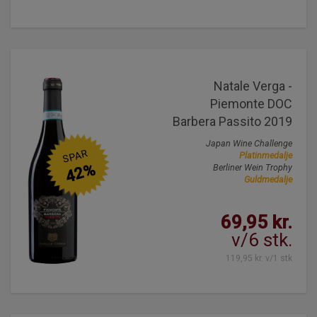
Natale Verga -
Piemonte DOC
Barbera Passito 2019
Japan Wine Challenge
SPAR
Platinmedalje
42%
Berliner Wein Trophy
Guldmedalje
69,95 kr.
v/6 stk.
119,95 kr. v/1 stk