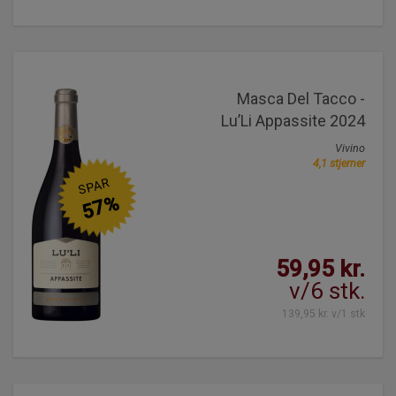
Masca Del Tacco -
Lu’Li Appassite 2024
Vivino
4,1 stjerner
SPAR
57%
59,95 kr.
v/6 stk.
139,95 kr. v/1 stk