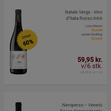
Natale Verga - Vino
d'Italia Rosso Intrè
Luca Maroni
98 point
James Suckling
SPAR
90 point
60%
59,95 kr.
v/6 stk.
149,95 kr. v/1 stk
Neroperso – Veneto