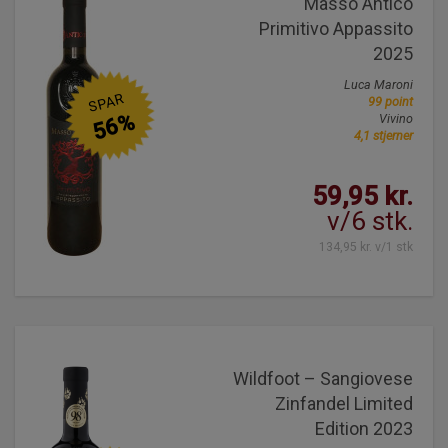
Masso Antico
Primitivo Appassito
2025
Luca Maroni
SPAR
99 point
56%
Vivino
4,1 stjerner
59,95 kr.
v/6 stk.
134,95 kr. v/1 stk
Wildfoot – Sangiovese
Zinfandel Limited
Edition 2023