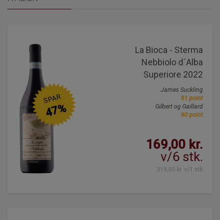
La Bioca - Sterma
Nebbiolo d´Alba
Superiore 2022
James Suckling
SPAR
91 point
47%
Gilbert og Gaillard
90 point
169,00 kr.
v/6 stk.
319,00 kr. v/1 stk