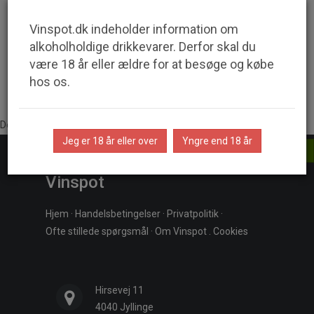
beliggende i Bussia di Monforte d'Alba. Produktionen er lille,
men fremstillet med stor omhu og kvaliteten er derfor helt i
Vinspot.dk indeholder information om
top.
alkoholholdige drikkevarer. Derfor skal du
være 18 år eller ældre for at besøge og købe
hos os.
Der er ingen produkter at vise.
Jeg er 18 år eller over
Yngre end 18 år
Fortsæt
Vinspot
Hjem
·
Handelsbetingelser
·
Privatpolitik
·
Ofte stillede spørgsmål
·
Om Vinspot
.
Cookies
Hirsevej 11
4040 Jyllinge